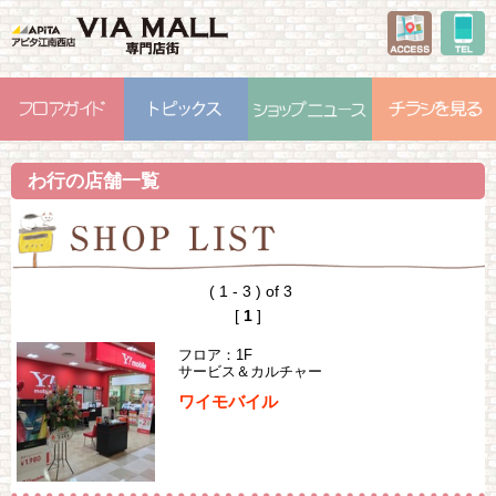
わ行の店舗一覧
( 1 - 3 ) of 3
[
1
]
フロア：1F
サービス＆カルチャー
ワイモバイル